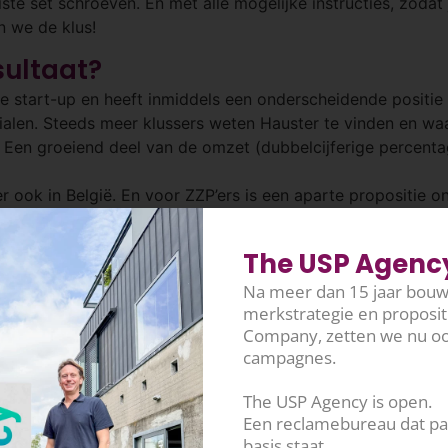
ste set schroeven. En met alle mogelijke instructies, zodat 
n we de klus!
sultaat?
e start-up en heeft inmiddels een onderscheidende positie
alen. Steeds meer klussers weten Hauster te vinden en wa
. Een groeiend deel van de omzet (dubbelcijferige percent
r ook in België. En voor ZZP’ers is een aparte propositie o
zowel een publieksprijs als een juryprijs bij de Shopping 
heidingen op het gebied van e-commerce in Nederland.
The USP Agency 
oces stappen
Na meer dan 15 jaar bou
merkstrategie en proposi
 D2
Company, zetten we nu oo
campagnes.
The USP Agency is open.
Een reclamebureau dat pas
basis staat.