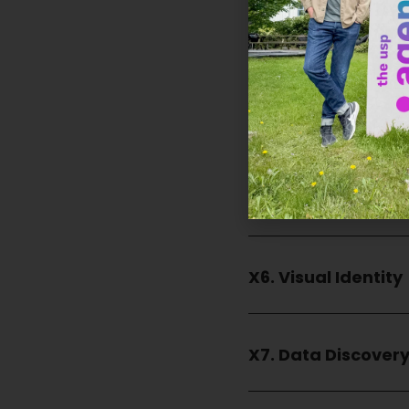
X3. Portfolio Strat
X4. Customer Jou
X5. Naamgeving
X6. Visual Identity
X7. Data Discover