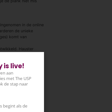
je de plank niet mis
 ingenomen in de online
arderen de unieke
ages) komt van
ntwikkeld. Hauster
Awards, de
is live!
wen aan
ties met The USP
k de stap naar
 begint als de