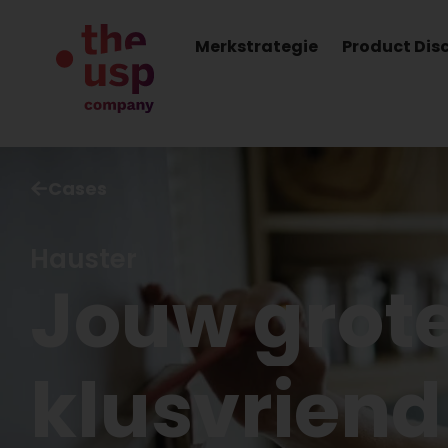
Merkstrategie
Product Dis
Cases
Hauster
Jouw
grot
klusvriend