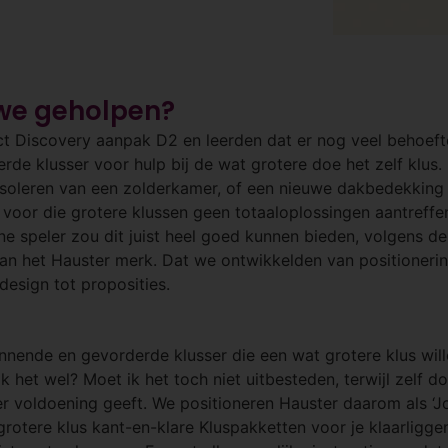
we geholpen?
 Discovery aanpak D2 en leerden dat er nog veel behoefte
rde klusser voor hulp bij de wat grotere doe het zelf klus.
 isoleren van een zolderkamer, of een nieuwe dakbedekkin
voor die grotere klussen geen totaaloplossingen aantreffen
e speler zou dit juist heel goed kunnen bieden, volgens de
van het Hauster merk. Dat we ontwikkelden van positioneri
bdesign tot proposities.
innende en gevorderde klusser die een wat grotere klus will
ik het wel? Moet ik het toch niet uitbesteden, terwijl zelf d
 voldoening geeft. We positioneren Hauster daarom als ‘Jo
grotere klus kant-en-klare Kluspakketten voor je klaarligg