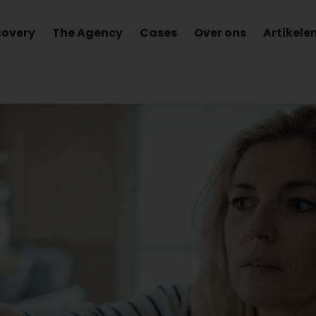
covery
The Agency
Cases
Over ons
Artikele
e