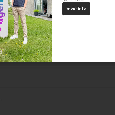
meer info
egie
rney
y