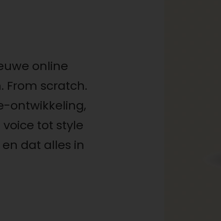
euwe online
. From scratch.
e-ontwikkeling,
oice tot style
 en dat alles in