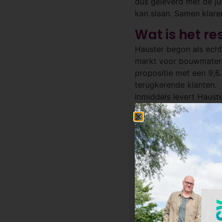
dus geleverd met de jui
kan slaan. Samen klare
Wat is het re
Hauster begon als echt
markt voor bouwmateri
propositie met een 9,6
terugkerende klanten.
Inmiddels levert Hauste
werd genomineerd voor 
belangrijkste ondersc
Gebruikte pr
Product Discovery
X2. Merkstrategie