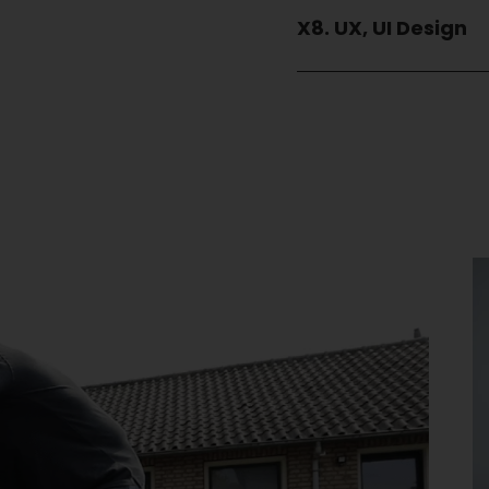
X8. UX, UI Design