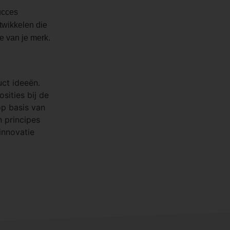
ucces
twikkelen die
 van je merk.
ct ideeën.
sities bij de
p basis van
 principes
innovatie