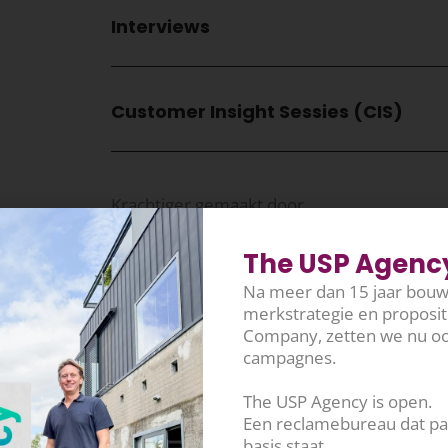
Interviews
Customer Insight Sessies (CIS)
Krachtiger gemaakt door
The USP Agency 
Na meer dan 15 jaar bou
merkstrategie en proposi
Company, zetten we nu oo
campagnes.
The USP Agency is open.
Een reclamebureau dat pas
basis staat.