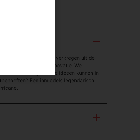
am diep in de inzichten verkregen uit de
ntiële domeinen voor innovatie. We
 blik. Welke beginnende ideeën kunnen in
ntbehoeften? Een inmiddels legendarisch
ricane’.