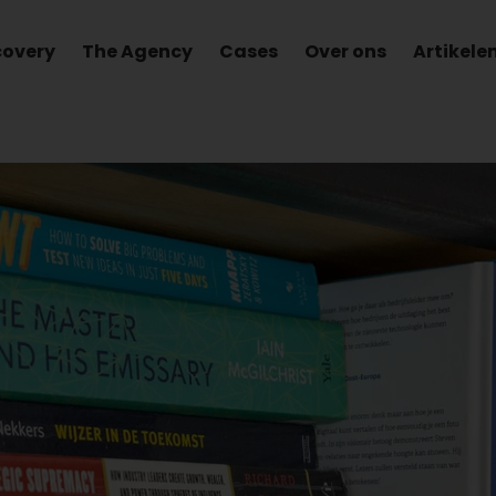
covery
The Agency
Cases
Over ons
Artikele