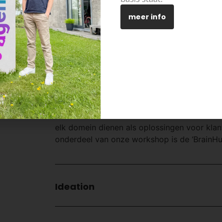
meer info
Creative workshop
In onze creatieve workshop duikt het kernte
Explore-fase, om deze om te zetten in pote
benaderen deze domeinen met een creatieve
elk domein dienen als oplossingen voor kla
onderdeel van onze workshop is de ‘BrainHur
Ideation