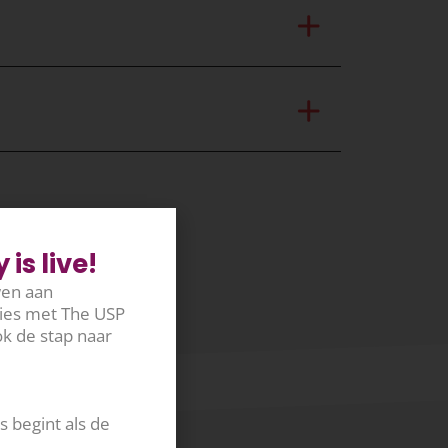
is live!
wen aan
ties met The USP
k de stap naar
 begint als de