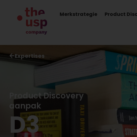
Merkstrategie
Product Dis
Expertises
Product Discovery
aanpak
D3